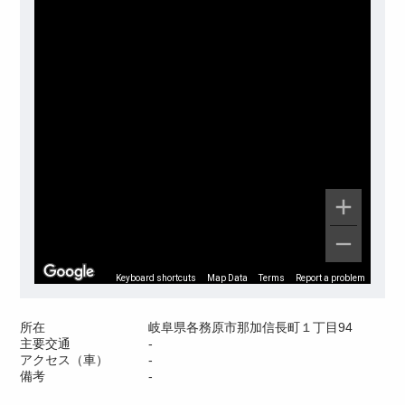
Keyboard shortcuts
Map Data
Terms
Report a problem
所在
岐阜県各務原市那加信長町１丁目94
主要交通
-
アクセス（車）
-
備考
-