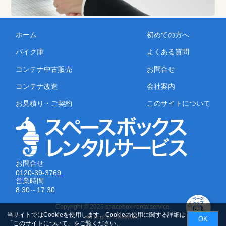
ホーム
初めての方へ
バイク庫
よくある質問
コンテナ中古販売
お問合せ
コンテナ改造
会社案内
お見積り・ご契約
このサイトについて
お問合せ
0120-39-3769
営業時間
8:30～17:30
Copyright © 2026 spacebox-rentalservice.
当サイトではCookieを使用します。Cookieの使用に関する詳細は
All Rights Reserved.
OK
「
このサイトについて
」をご覧ください。